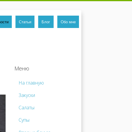
вости
Статьи
Блог
Обо мне
Меню
На главную
Закуски
Салаты
Супы