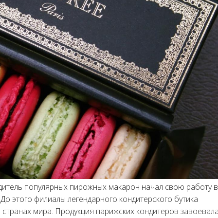
дитель популярных пирожных макарон начал свою работу в
 До этого филиалы легендарного кондитерского бутика
 странах мира. Продукция парижских кондитеров завоевал