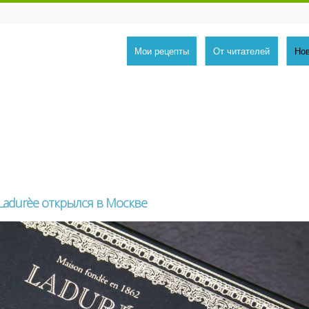
Мои рецепты
От читателей
Но
adurèe открылся в Москве