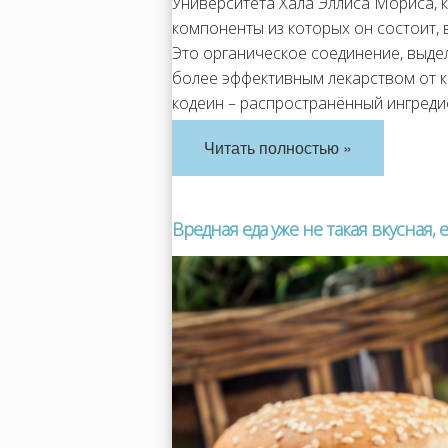
Университета Хала Эллиса Мориса, ка
компоненты из которых он состоит,
Это органическое соединение, выде
более эффективным лекарством от ка
кодеин – распространённый ингредие
Читать полностью »
Вредная еда уже не такая вкусная,