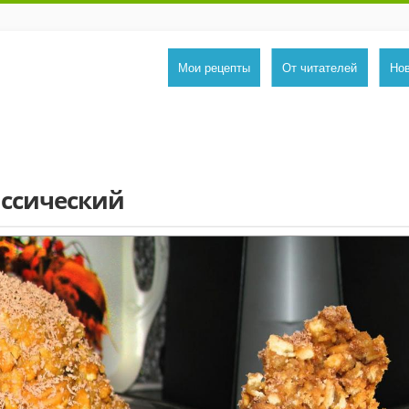
Мои рецепты
От читателей
Но
ассический