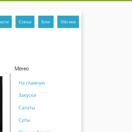
вости
Статьи
Блог
Обо мне
Меню
На главную
Закуски
Салаты
Супы