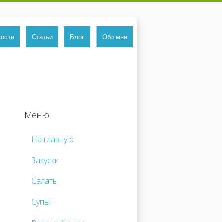
вости
Статьи
Блог
Обо мне
Меню
На главную
Закуски
Салаты
Супы