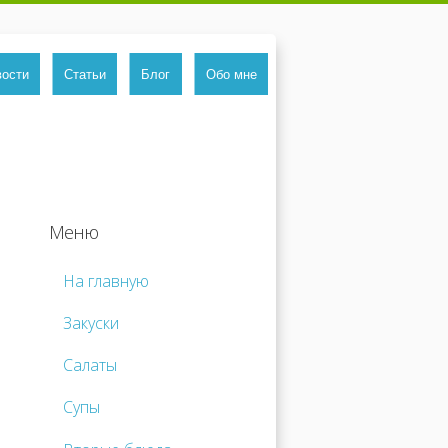
вости
Статьи
Блог
Обо мне
Меню
На главную
Закуски
Салаты
Супы