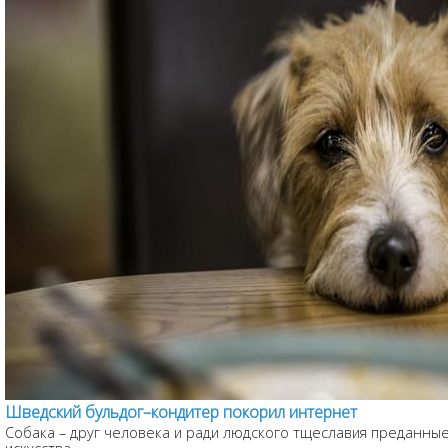
Шведский бульдог–кондитер покорил интернет
Собака – друг человека и ради людского тщеславия преданные