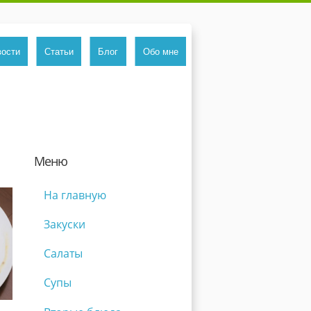
вости
Статьи
Блог
Обо мне
Меню
На главную
Закуски
Салаты
Супы