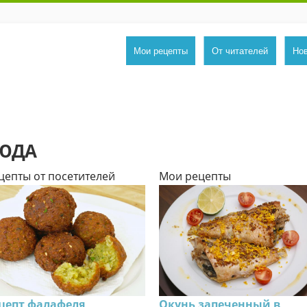
Мои рецепты
От читателей
Но
ЛЮДА
цепты от посетителей
Мои рецепты
цепт фалафеля
Окунь запеченный в